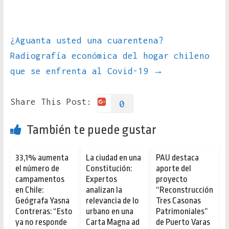
¿Aguanta usted una cuarentena?
Radiografía económica del hogar chileno
que se enfrenta al Covid-19
→
Share This Post:
0
También te puede gustar
33,1% aumenta
La ciudad en una
PAU destaca
el número de
Constitución:
aporte del
campamentos
Expertos
proyecto
en Chile:
analizan la
“Reconstrucción
Geógrafa Yasna
relevancia de lo
Tres Casonas
Contreras: “Esto
urbano en una
Patrimoniales”
ya no responde
Carta Magna ad
de Puerto Varas