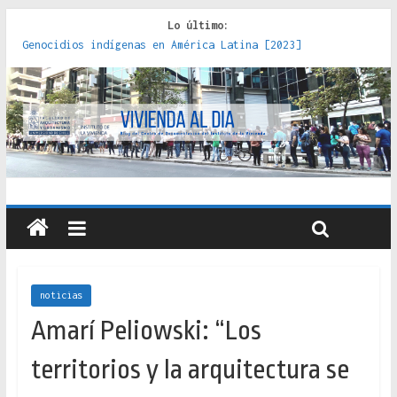
Lo último:
Genocidios indígenas en América Latina [2023]
Estudios sobre la espacialización de los Estados :
políticas, prácticas y representaciones [2022]
Donde el pedernal choca con el acero : hacia una teoría
crítica de las fronteras latinoamericanas [2020]
Criterios técnicos para una vivienda adecuada [2019]
Red de consultorios de la Caja del Seguro Obrero en
Santiago : un patrimonio emblemático [2014]
noticias
Amarí Peliowski: “Los
territorios y la arquitectura se