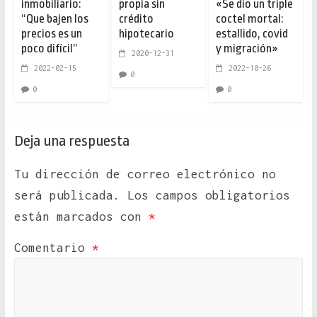
inmobiliario:
propia sin
«Se dio un triple
“Que bajen los
crédito
coctel mortal:
precios es un
hipotecario
estallido, covid
poco difícil”
y migración»
2020-12-31
2022-02-15
2022-10-26
0
0
0
Deja una respuesta
Tu dirección de correo electrónico no
será publicada.
Los campos obligatorios
están marcados con
*
Comentario
*