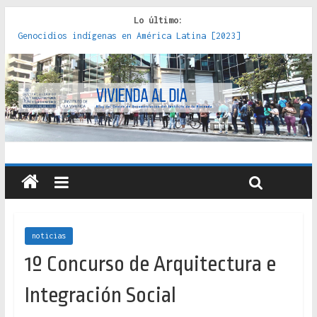
Lo último:
Genocidios indígenas en América Latina [2023]
Estudios sobre la espacialización de los Estados :
políticas, prácticas y representaciones [2022]
Donde el pedernal choca con el acero : hacia una teoría
crítica de las fronteras latinoamericanas [2020]
Criterios técnicos para una vivienda adecuada [2019]
Red de consultorios de la Caja del Seguro Obrero en
Santiago : un patrimonio emblemático [2014]
noticias
1º Concurso de Arquitectura e
Integración Social