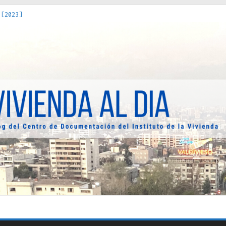
 [2023]
os Estados : políticas, prácticas y representaciones [2022]
 hacia una teoría crítica de las fronteras latinoamericanas [202
decuada [2019]
uro Obrero en Santiago : un patrimonio emblemático [2014]