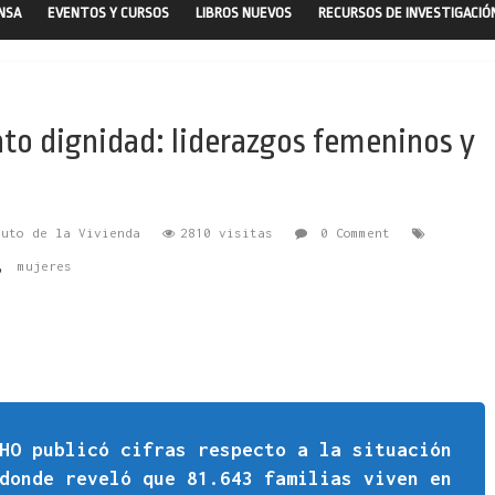
ENSA
EVENTOS Y CURSOS
LIBROS NUEVOS
RECURSOS DE INVESTIGACIÓ
o dignidad: liderazgos femeninos y
tuto de la Vivienda
2810 visitas
0 Comment
,
mujeres
HO publicó cifras respecto a la situación
donde reveló que 81.643 familias viven en