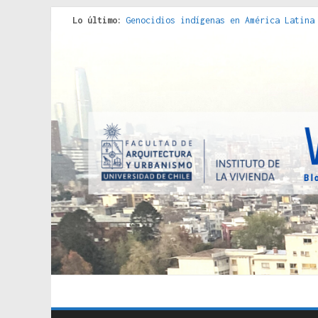
Lo último:
Genocidios indígenas en América Latina
Estudios sobre la espacialización de l
Donde el pedernal choca con el acero :
Criterios técnicos para una vivienda a
Red de consultorios de la Caja del Seg