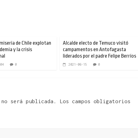
 miseria de Chile explotan
Alcalde electo de Temuco visitó
demia y la crisis
campamentos en Antofagasta
nal
liderados por el padre Felipe Berríos
04
0
2021-06-15
0
 no será publicada.
Los campos obligatorios