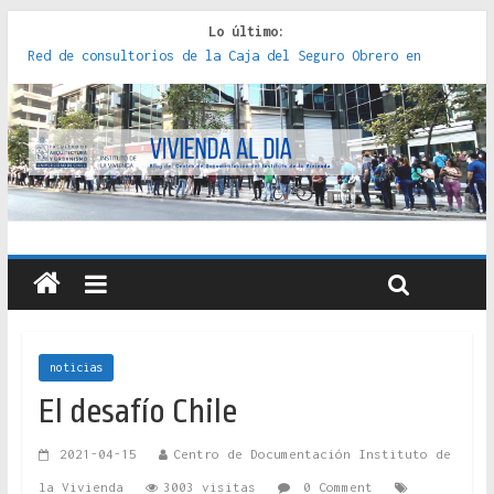
Lo último:
Red de consultorios de la Caja del Seguro Obrero en
Santiago : un patrimonio emblemático [2014]
Genocidios indígenas en América Latina [2023]
Estudios sobre la espacialización de los Estados :
políticas, prácticas y representaciones [2022]
Donde el pedernal choca con el acero : hacia una teoría
crítica de las fronteras latinoamericanas [2020]
Criterios técnicos para una vivienda adecuada [2019]
noticias
El desafío Chile
2021-04-15
Centro de Documentación Instituto de
la Vivienda
3003 visitas
0 Comment