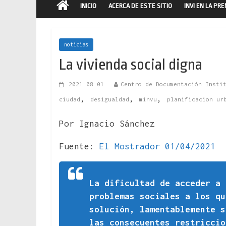
INICIO
ACERCA DE ESTE SITIO
INVI EN LA PR
noticias
La vivienda social digna
2021-08-01
Centro de Documentación Insti
,
,
,
ciudad
desigualdad
minvu
planificacion ur
Por Ignacio Sánchez
Fuente:
El Mostrador 01/04/2021
La dificultad de acceder a
problemas sociales a los qu
solución, lamentablemente s
las consecuentes restriccio