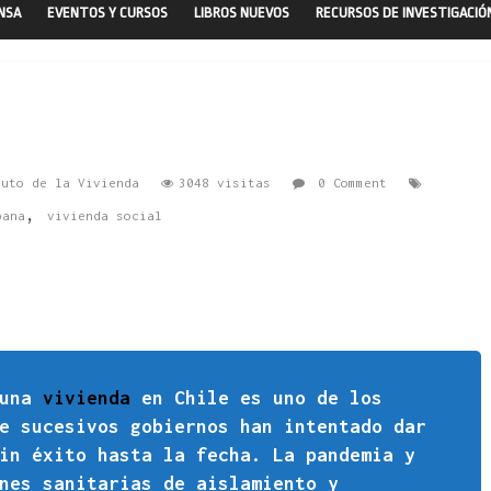
ENSA
EVENTOS Y CURSOS
LIBROS NUEVOS
RECURSOS DE INVESTIGACIÓ
tuto de la Vivienda
3048 visitas
0 Comment
,
bana
vivienda social
 una
vivienda
en Chile es uno de los
e sucesivos gobiernos han intentado dar
in éxito hasta la fecha. La pandemia y
nes sanitarias de aislamiento y