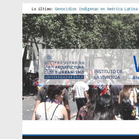
Lo último:
Genocidios indígenas en América Latina
Estudios sobre la espacialización de l
Donde el pedernal choca con el acero :
Criterios técnicos para una vivienda a
Red de consultorios de la Caja del Seg