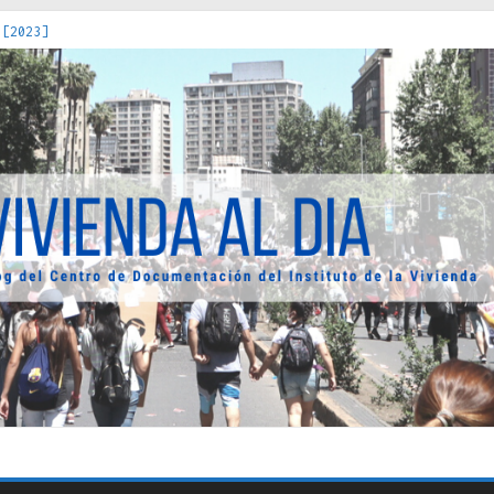
 [2023]
os Estados : políticas, prácticas y representaciones [2022]
 hacia una teoría crítica de las fronteras latinoamericanas [202
decuada [2019]
uro Obrero en Santiago : un patrimonio emblemático [2014]