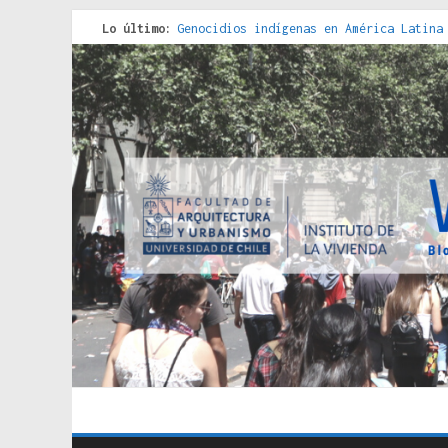
Lo último:
Genocidios indígenas en América Latina
Estudios sobre la espacialización de l
Donde el pedernal choca con el acero :
Criterios técnicos para una vivienda a
Red de consultorios de la Caja del Seg