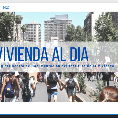
 [2023]
os Estados : políticas, prácticas y representaciones [2022]
 hacia una teoría crítica de las fronteras latinoamericanas [202
decuada [2019]
uro Obrero en Santiago : un patrimonio emblemático [2014]