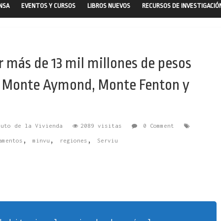
ENSA
EVENTOS Y CURSOS
LIBROS NUEVOS
RECURSOS DE INVESTIGACIÓ
 más de 13 mil millones de pesos
os Monte Aymond, Monte Fenton y
tuto de la Vivienda
2089 visitas
0 Comment
,
,
,
amentos
minvu
regiones
Serviu