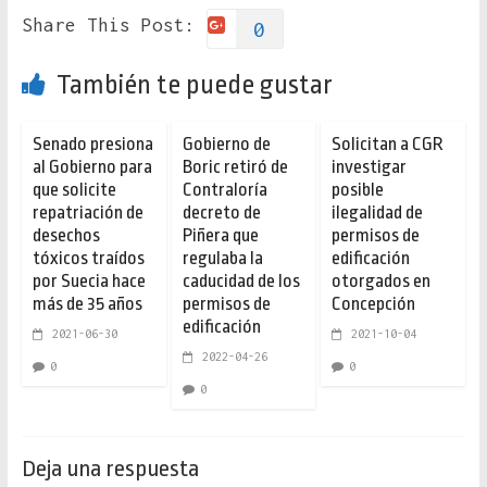
Share This Post:
0
También te puede gustar
Senado presiona
Gobierno de
Solicitan a CGR
al Gobierno para
Boric retiró de
investigar
que solicite
Contraloría
posible
repatriación de
decreto de
ilegalidad de
desechos
Piñera que
permisos de
tóxicos traídos
regulaba la
edificación
por Suecia hace
caducidad de los
otorgados en
más de 35 años
permisos de
Concepción
edificación
2021-06-30
2021-10-04
2022-04-26
0
0
0
Deja una respuesta