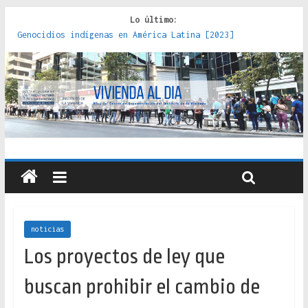
Lo último:
Genocidios indígenas en América Latina [2023]
Estudios sobre la espacialización de los Estados :
políticas, prácticas y representaciones [2022]
Donde el pedernal choca con el acero : hacia una teoría
crítica de las fronteras latinoamericanas [2020]
Criterios técnicos para una vivienda adecuada [2019]
Red de consultorios de la Caja del Seguro Obrero en
Santiago : un patrimonio emblemático [2014]
noticias
Los proyectos de ley que
buscan prohibir el cambio de