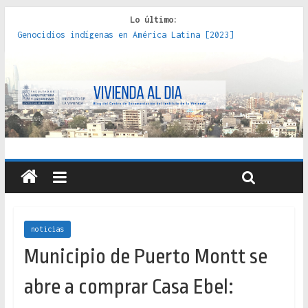
Lo último:
Genocidios indígenas en América Latina [2023]
Estudios sobre la espacialización de los Estados :
políticas, prácticas y representaciones [2022]
Donde el pedernal choca con el acero : hacia una teoría
crítica de las fronteras latinoamericanas [2020]
Criterios técnicos para una vivienda adecuada [2019]
Red de consultorios de la Caja del Seguro Obrero en
Santiago : un patrimonio emblemático [2014]
noticias
Municipio de Puerto Montt se
abre a comprar Casa Ebel: