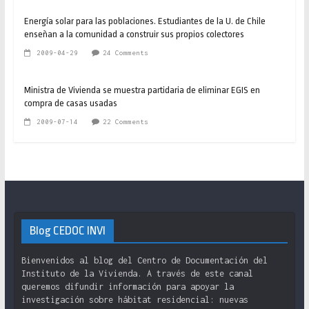
Energía solar para las poblaciones. Estudiantes de la U. de Chile
enseñan a la comunidad a construir sus propios colectores
2009-04-29
24 Comments
Ministra de Vivienda se muestra partidaria de eliminar EGIS en
compra de casas usadas
2009-07-14
22 Comments
Blog CEDOC INVI
Bienvenidos al blog del Centro de Documentación del
Instituto de la Vivienda. A través de este canal
queremos difundir información para apoyar la
investigación sobre hábitat residencial: nuevas