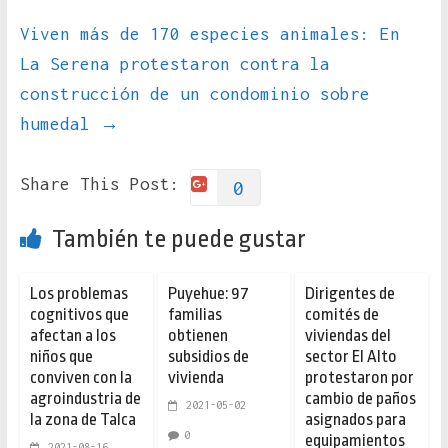
Viven más de 170 especies animales: En
La Serena protestaron contra la
construcción de un condominio sobre
humedal
→
Share This Post:
0
También te puede gustar
Los problemas
Puyehue: 97
Dirigentes de
cognitivos que
familias
comités de
afectan a los
obtienen
viviendas del
niños que
subsidios de
sector El Alto
conviven con la
vivienda
protestaron por
agroindustria de
cambio de paños
2021-05-02
la zona de Talca
asignados para
0
equipamientos
2021-08-16