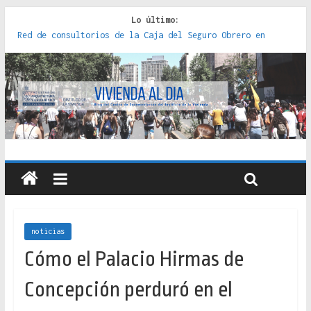
Lo último:
Red de consultorios de la Caja del Seguro Obrero en
Santiago : un patrimonio emblemático [2014]
Genocidios indígenas en América Latina [2023]
Estudios sobre la espacialización de los Estados :
políticas, prácticas y representaciones [2022]
Donde el pedernal choca con el acero : hacia una teoría
crítica de las fronteras latinoamericanas [2020]
Criterios técnicos para una vivienda adecuada [2019]
noticias
Cómo el Palacio Hirmas de
Concepción perduró en el