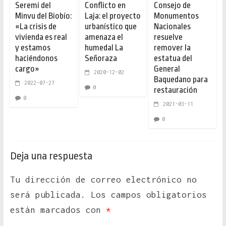
Seremi del
Conflicto en
Consejo de
Minvu del Biobío:
Laja: el proyecto
Monumentos
«La crisis de
urbanístico que
Nacionales
vivienda es real
amenaza el
resuelve
y estamos
humedal La
remover la
haciéndonos
Señoraza
estatua del
cargo»
General
2020-12-02
Baquedano para
2022-07-27
0
restauración
0
2021-03-11
0
Deja una respuesta
Tu dirección de correo electrónico no
será publicada.
Los campos obligatorios
están marcados con
*