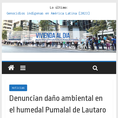
Lo último:
Genocidios indígenas en América Latina [2023]
Estudios sobre la espacialización de los Estados :
políticas, prácticas y representaciones [2022]
Donde el pedernal choca con el acero : hacia una teoría
crítica de las fronteras latinoamericanas [2020]
Criterios técnicos para una vivienda adecuada [2019]
Red de consultorios de la Caja del Seguro Obrero en
Santiago : un patrimonio emblemático [2014]
noticias
Denuncian daño ambiental en
el humedal Pumalal de Lautaro