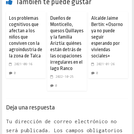
También te puede gustar
Los problemas
Dueños de
Alcalde Jaime
cognitivos que
Monticello,
Bertín: «Osorno
afectan a los
quesos Quillayes
ya no puede
niños que
y la familia
seguir
conviven con la
Ariztía: quiénes
esperando por
agroindustria de
están detrás de
viviendas
la zona de Talca
las ocupaciones
sociales»
irregulares en el
2021-08-16
2021-01-26
lago Ranco
0
0
2022-10-25
0
Deja una respuesta
Tu dirección de correo electrónico no
será publicada.
Los campos obligatorios