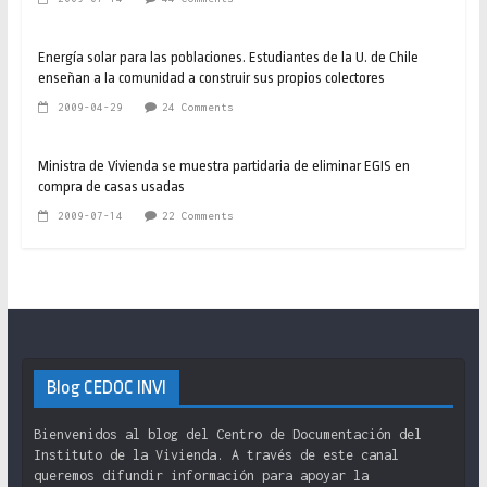
Energía solar para las poblaciones. Estudiantes de la U. de Chile
enseñan a la comunidad a construir sus propios colectores
2009-04-29
24 Comments
Ministra de Vivienda se muestra partidaria de eliminar EGIS en
compra de casas usadas
2009-07-14
22 Comments
Blog CEDOC INVI
Bienvenidos al blog del Centro de Documentación del
Instituto de la Vivienda. A través de este canal
queremos difundir información para apoyar la