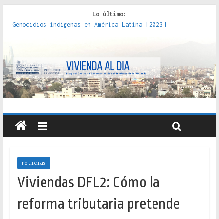
Lo último:
Genocidios indígenas en América Latina [2023]
Estudios sobre la espacialización de los Estados :
políticas, prácticas y representaciones [2022]
Donde el pedernal choca con el acero : hacia una teoría
crítica de las fronteras latinoamericanas [2020]
Criterios técnicos para una vivienda adecuada [2019]
Red de consultorios de la Caja del Seguro Obrero en
Santiago : un patrimonio emblemático [2014]
noticias
Viviendas DFL2: Cómo la
reforma tributaria pretende