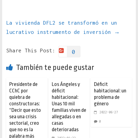
La vivienda DFL2 se transformó en un
lucrativo instrumento de inversión
→
Share This Post:
0
También te puede gustar
Presidente de
Los Ángeles y
Déficit
CChC por
déficit
habitacional: un
quiebra de
habitacional:
problema de
constructoras:
Unas 10 mil
género
“Decir que esto
familias viven de
2022-06-27
sea una crisis
allegadas o en
0
sectorial, creo
casas
que no es la
deterioradas
palabra más