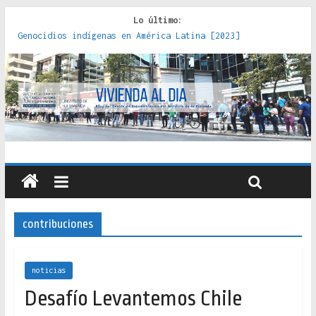
Lo último:
Genocidios indígenas en América Latina [2023]
Estudios sobre la espacialización de los Estados :
políticas, prácticas y representaciones [2022]
Donde el pedernal choca con el acero : hacia una teoría
crítica de las fronteras latinoamericanas [2020]
Criterios técnicos para una vivienda adecuada [2019]
Red de consultorios de la Caja del Seguro Obrero en
Santiago : un patrimonio emblemático [2014]
contribuciones
noticias
Desafío Levantemos Chile