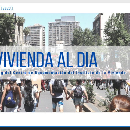
 [2023]
os Estados : políticas, prácticas y representaciones [2022]
 hacia una teoría crítica de las fronteras latinoamericanas [202
decuada [2019]
uro Obrero en Santiago : un patrimonio emblemático [2014]