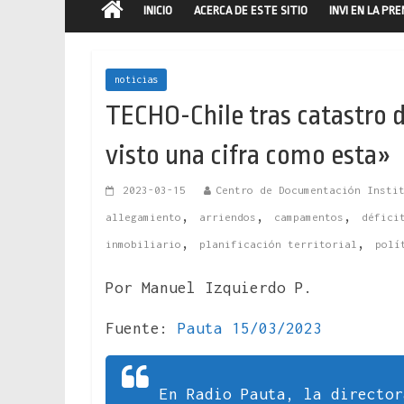
INICIO
ACERCA DE ESTE SITIO
INVI EN LA PR
noticias
TECHO-Chile tras catastro
visto una cifra como esta»
2023-03-15
Centro de Documentación Insti
,
,
,
allegamiento
arriendos
campamentos
défici
,
,
inmobiliario
planificación territorial
polí
Por Manuel Izquierdo P.
Fuente:
Pauta 15/03/2023
En Radio Pauta, la director