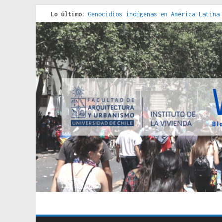
Lo último:
Genocidios indígenas en América Latina
Estudios sobre la espacialización de l
Donde el pedernal choca con el acero :
Criterios técnicos para una vivienda a
Red de consultorios de la Caja del Seg