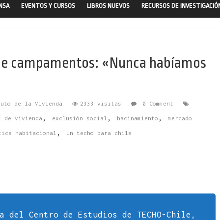
ENSA
EVENTOS Y CURSOS
LIBROS NUEVOS
RECURSOS DE INVESTIGACIÓ
 de campamentos: «Nunca habíamos
tuto de la Vivienda
2333 visitas
0 Comment
,
,
,
t de vivienda
exclusión social
hacinamiento
mercado
,
tica habitacional
un techo para chile
a del Centro de Estudios de TECHO-Chile,