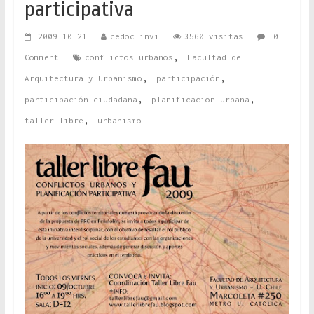
participativa
2009-10-21
cedoc invi
3560 visitas
0
,
Comment
conflictos urbanos
Facultad de
,
,
Arquitectura y Urbanismo
participación
,
,
participación ciudadana
planificacion urbana
,
taller libre
urbanismo