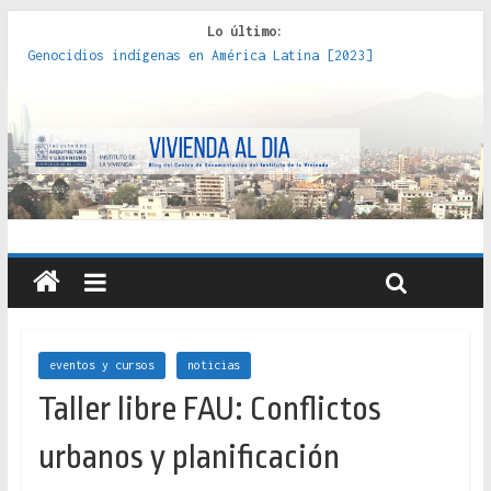
Lo último:
Genocidios indígenas en América Latina [2023]
Estudios sobre la espacialización de los Estados :
políticas, prácticas y representaciones [2022]
Donde el pedernal choca con el acero : hacia una teoría
crítica de las fronteras latinoamericanas [2020]
Criterios técnicos para una vivienda adecuada [2019]
Red de consultorios de la Caja del Seguro Obrero en
Santiago : un patrimonio emblemático [2014]
eventos y cursos
noticias
Taller libre FAU: Conflictos
urbanos y planificación