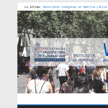
Lo último:
Genocidios indígenas en América Latina
Estudios sobre la espacialización de l
Donde el pedernal choca con el acero :
Criterios técnicos para una vivienda a
Red de consultorios de la Caja del Seg