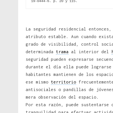
19-0444-6. p. 20 y 115.
La seguridad residencial entonces,
atributo estable. Aun cuando exis
grado de visibilidad, control soci
determinada
trama
al interior del
seguridad pueden expresarse secuen
durante el día ella puede lograrse
habitantes mantienen de los espaci
ese mismo
territorio
frecuentemente
antisociales o pandillas de jóvene
mera observación del espacio.
Por esta razón, puede sustentarse 
tranquilidad para efectuar activid