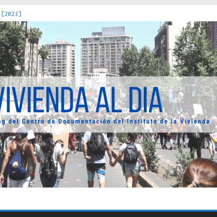
 [2023]
os Estados : políticas, prácticas y representaciones [2022]
 hacia una teoría crítica de las fronteras latinoamericanas [202
decuada [2019]
uro Obrero en Santiago : un patrimonio emblemático [2014]