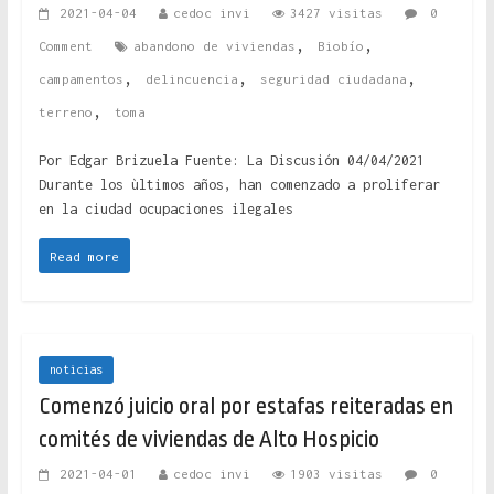
2021-04-04
cedoc invi
3427 visitas
0
,
,
Comment
abandono de viviendas
Biobío
,
,
,
campamentos
delincuencia
seguridad ciudadana
,
terreno
toma
Por Edgar Brizuela Fuente: La Discusión 04/04/2021
Durante los ùltimos años, han comenzado a proliferar
en la ciudad ocupaciones ilegales
Read more
noticias
Comenzó juicio oral por estafas reiteradas en
comités de viviendas de Alto Hospicio
2021-04-01
cedoc invi
1903 visitas
0