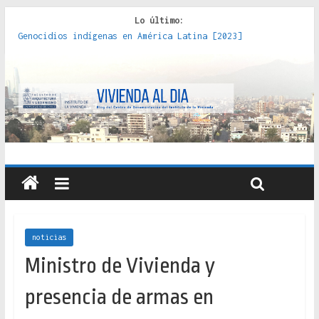
Lo último:
Genocidios indígenas en América Latina [2023]
Estudios sobre la espacialización de los Estados :
políticas, prácticas y representaciones [2022]
Donde el pedernal choca con el acero : hacia una teoría
crítica de las fronteras latinoamericanas [2020]
Criterios técnicos para una vivienda adecuada [2019]
Red de consultorios de la Caja del Seguro Obrero en
Santiago : un patrimonio emblemático [2014]
noticias
Ministro de Vivienda y
presencia de armas en