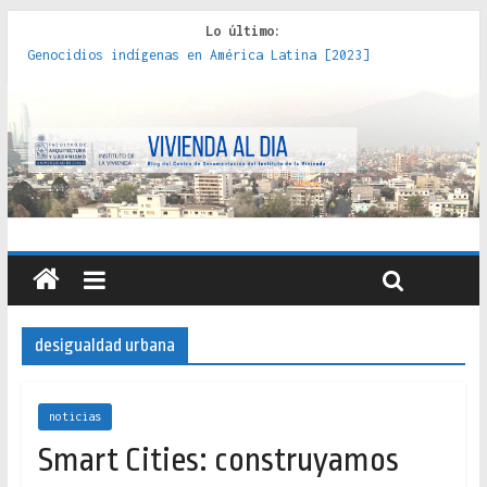
Lo último:
Genocidios indígenas en América Latina [2023]
Estudios sobre la espacialización de los Estados :
políticas, prácticas y representaciones [2022]
Donde el pedernal choca con el acero : hacia una teoría
crítica de las fronteras latinoamericanas [2020]
Criterios técnicos para una vivienda adecuada [2019]
Red de consultorios de la Caja del Seguro Obrero en
Santiago : un patrimonio emblemático [2014]
desigualdad urbana
noticias
Smart Cities: construyamos