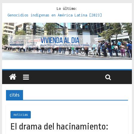
Lo último:
Genocidios indígenas en América Latina [2023]
Estudios sobre la espacialización de los Estados :
políticas, prácticas y representaciones [2022]
Donde el pedernal choca con el acero : hacia una teoría
crítica de las fronteras latinoamericanas [2020]
Criterios técnicos para una vivienda adecuada [2019]
Red de consultorios de la Caja del Seguro Obrero en
Santiago : un patrimonio emblemático [2014]
cités
noticias
El drama del hacinamiento: