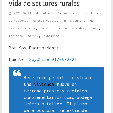
vida de sectores rurales
2021-06-01
Centro de Documentación Instituto de
la Vivienda
2578 visitas
0 Comment
,
,
,
calidad de vida
construcción de viviendas
minvu
,
,
regiones
Serviu
subsidios
Por Soy Puerto Montt
Fuente:
SoyChile 01/06/2021
Beneficio permite construir
una
vivienda
nueva en
terreno propio y recintos
complementarios como bodega,
leñera o taller. El plazo
para postular se extiende