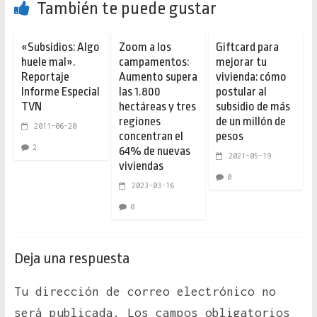
También te puede gustar
«Subsidios: Algo
Zoom a los
Giftcard para
huele mal».
campamentos:
mejorar tu
Reportaje
Aumento supera
vivienda: cómo
Informe Especial
las 1.800
postular al
TVN
hectáreas y tres
subsidio de más
regiones
de un millón de
2011-06-20
concentran el
pesos
2
64% de nuevas
2021-05-19
viviendas
0
2023-03-16
0
Deja una respuesta
Tu dirección de correo electrónico no
será publicada.
Los campos obligatorios