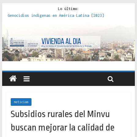
Lo último:
Genocidios indígenas en América Latina [2023]
Estudios sobre la espacialización de los Estados :
políticas, prácticas y representaciones [2022]
Donde el pedernal choca con el acero : hacia una teoría
crítica de las fronteras latinoamericanas [2020]
Criterios técnicos para una vivienda adecuada [2019]
Red de consultorios de la Caja del Seguro Obrero en
Santiago : un patrimonio emblemático [2014]
noticias
Subsidios rurales del Minvu
buscan mejorar la calidad de