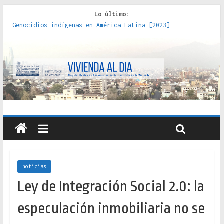
Lo último:
Genocidios indígenas en América Latina [2023]
Estudios sobre la espacialización de los Estados :
políticas, prácticas y representaciones [2022]
Donde el pedernal choca con el acero : hacia una teoría
crítica de las fronteras latinoamericanas [2020]
Criterios técnicos para una vivienda adecuada [2019]
Red de consultorios de la Caja del Seguro Obrero en
Santiago : un patrimonio emblemático [2014]
noticias
Ley de Integración Social 2.0: la
especulación inmobiliaria no se