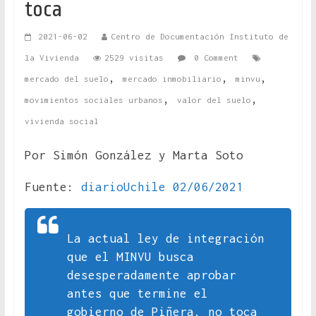
toca
2021-06-02
Centro de Documentación Instituto de
la Vivienda
2529 visitas
0 Comment
,
,
,
mercado del suelo
mercado inmobiliario
minvu
,
,
movimientos sociales urbanos
valor del suelo
vivienda social
Por Simón González y Marta Soto
Fuente:
diarioUchile 02/06/2021
La actual ley de integración
que el MINVU busca
desesperadamente aprobar
antes que termine el
gobierno de Piñera, no toca