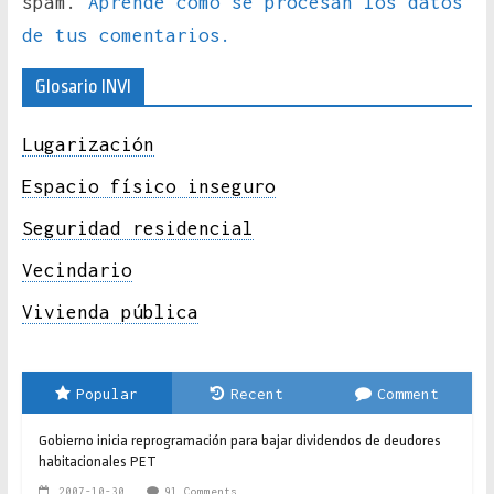
spam.
Aprende cómo se procesan los datos
de tus comentarios.
Glosario INVI
Lugarización
Espacio físico inseguro
Seguridad residencial
Vecindario
Vivienda pública
Popular
Recent
Comment
Gobierno inicia reprogramación para bajar dividendos de deudores
habitacionales PET
2007-10-30
91 Comments