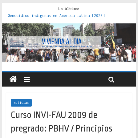
Lo último:
Red de consultorios de la Caja del Seguro Obrero en
Santiago : un patrimonio emblemático [2014]
Genocidios indígenas en América Latina [2023]
Estudios sobre la espacialización de los Estados :
políticas, prácticas y representaciones [2022]
Donde el pedernal choca con el acero : hacia una teoría
crítica de las fronteras latinoamericanas [2020]
Criterios técnicos para una vivienda adecuada [2019]
noticias
Curso INVI-FAU 2009 de
pregrado: PBHV / Principios