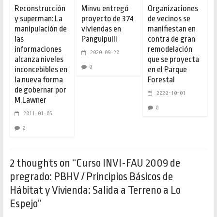
Reconstrucción
Minvu entregó
Organizaciones
y superman: La
proyecto de 374
de vecinos se
manipulación de
viviendas en
manifiestan en
las
Panguipulli
contra de gran
informaciones
remodelación
2020-09-20
alcanza niveles
que se proyecta
0
inconcebibles en
en el Parque
la nueva forma
Forestal
de gobernar por
2020-10-01
M.Lawner
0
2011-01-05
0
2 thoughts on “
Curso INVI-FAU 2009 de
pregrado: PBHV / Principios Básicos de
Hábitat y Vivienda: Salida a Terreno a Lo
Espejo
”