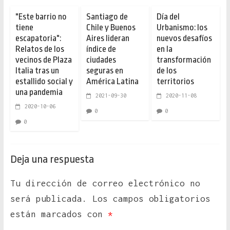
"Este barrio no
Santiago de
Día del
tiene
Chile y Buenos
Urbanismo: los
escapatoria":
Aires lideran
nuevos desafíos
Relatos de los
índice de
en la
vecinos de Plaza
ciudades
transformación
Italia tras un
seguras en
de los
estallido social y
América Latina
territorios
una pandemia
2021-09-30
2020-11-08
2020-10-06
0
0
0
Deja una respuesta
Tu dirección de correo electrónico no
será publicada.
Los campos obligatorios
están marcados con
*