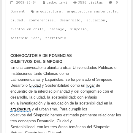
2009-06-04
cedoc invi
3596 visitas
0
,
,
Comment
arquitectura
arquitectura sustentable
,
,
,
,
ciudad
conferencias
desarrollo
educación
,
,
,
eventos en chile
paisaje
simposio
,
sostenibilidad
territorio
CONVOCATORIA DE PONENCIAS
OBJETIVOS DEL SIMPOSIO
En una convocatoria abierta a otras Universidades Públicas e
Instituciones tanto Chilenas como
Latinoamericanas y Españolas, se ha pensado el Simposio
Desarrollo
Ciudad
y Sostenibilidad como un
lugar
de
encuentro de la interdisciplinaridad y del compromiso con el
desarrollo, la ciudad, la sostenibilidad; con énfasis
en la investigación y la educación de la sostenibilidad en la
arquitectura
y el urbanismo. Para cumplir los
objetivos del Simposio hemos estimado pertinente relacionar los
tres conceptos Desarrollo, Ciudad y
Sostenibilidad, con las tres áreas temáticas del Simposio:
Natural, Construido y Cultural: