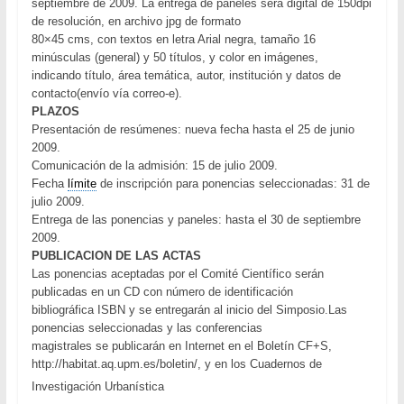
septiembre de 2009. La entrega de paneles será digital de 150dpi
de resolución, en archivo jpg de formato
80×45 cms, con textos en letra Arial negra, tamaño 16
minúsculas (general) y 50 títulos, y color en imágenes,
indicando título, área temática, autor, institución y datos de
contacto(envío vía correo-e).
PLAZOS
Presentación de resúmenes: nueva fecha hasta el 25 de junio
2009.
Comunicación de la admisión: 15 de julio 2009.
Fecha
límite
de inscripción para ponencias seleccionadas: 31 de
julio 2009.
Entrega de las ponencias y paneles: hasta el 30 de septiembre
2009.
PUBLICACION DE LAS ACTAS
Las ponencias aceptadas por el Comité Científico serán
publicadas en un CD con número de identificación
bibliográfica ISBN y se entregarán al inicio del Simposio.Las
ponencias seleccionadas y las conferencias
magistrales se publicarán en Internet en el Boletín CF+S,
http://habitat.aq.upm.es/boletin/, y en los Cuadernos de
Investigación Urbanística