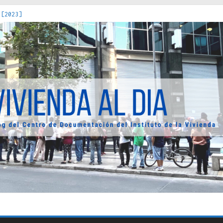
 [2023]
os Estados : políticas, prácticas y representaciones [2022]
 hacia una teoría crítica de las fronteras latinoamericanas [202
decuada [2019]
uro Obrero en Santiago : un patrimonio emblemático [2014]