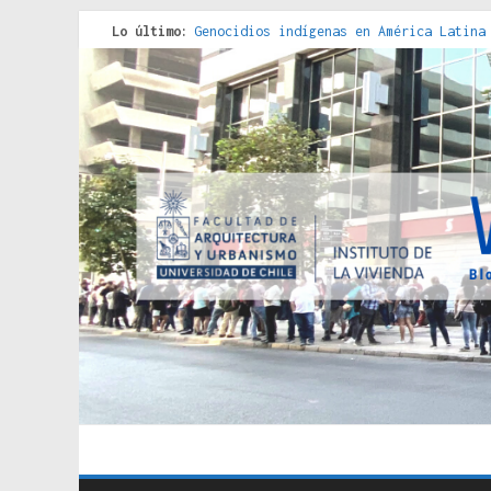
Lo último:
Genocidios indígenas en América Latina
Estudios sobre la espacialización de l
Donde el pedernal choca con el acero :
Criterios técnicos para una vivienda a
Red de consultorios de la Caja del Seg