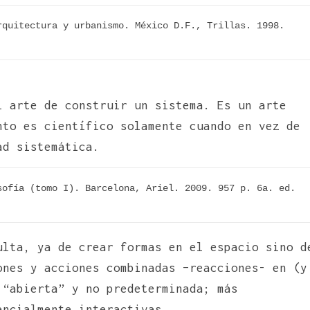
quitectura y urbanismo. México D.F., Trillas. 1998. 
l arte de construir un sistema. Es un arte
nto es científico solamente cuando en vez de
ad sistemática.
ofía (tomo I). Barcelona, Ariel. 2009. 957 p. 6a. ed. 
ulta, ya de crear formas en el espacio sino d
ones y acciones combinadas –reacciones- en (y
 “abierta” y no predeterminada; más
encialmente interactivas.