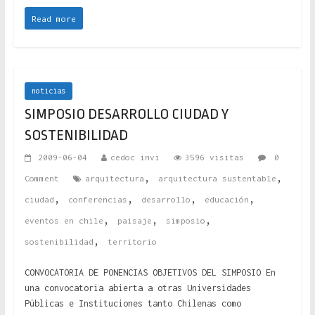
Read more
noticias
SIMPOSIO DESARROLLO CIUDAD Y
SOSTENIBILIDAD
2009-06-04
cedoc invi
3596 visitas
0
,
,
Comment
arquitectura
arquitectura sustentable
,
,
,
,
ciudad
conferencias
desarrollo
educación
,
,
,
eventos en chile
paisaje
simposio
,
sostenibilidad
territorio
CONVOCATORIA DE PONENCIAS OBJETIVOS DEL SIMPOSIO En
una convocatoria abierta a otras Universidades
Públicas e Instituciones tanto Chilenas como