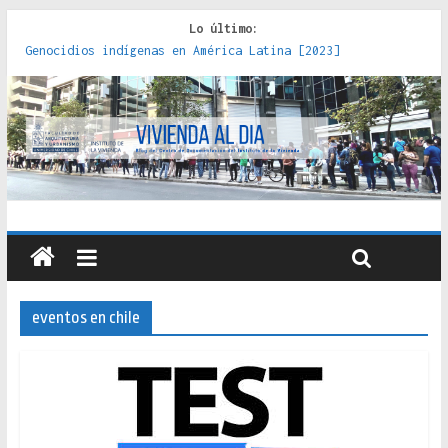
Lo último:
Genocidios indígenas en América Latina [2023]
Estudios sobre la espacialización de los Estados :
políticas, prácticas y representaciones [2022]
Donde el pedernal choca con el acero : hacia una teoría
crítica de las fronteras latinoamericanas [2020]
Criterios técnicos para una vivienda adecuada [2019]
Red de consultorios de la Caja del Seguro Obrero en
Santiago : un patrimonio emblemático [2014]
eventos en chile