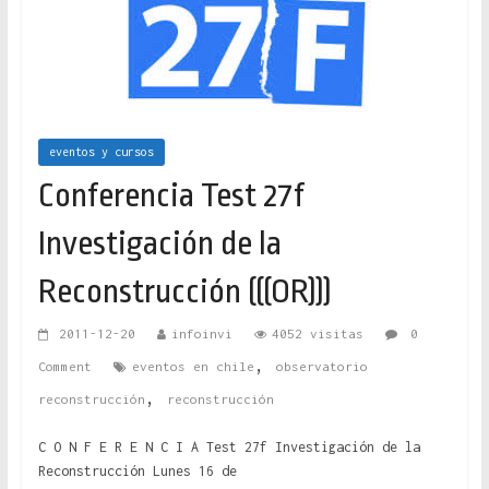
eventos y cursos
Conferencia Test 27f
Investigación de la
Reconstrucción (((OR)))
2011-12-20
infoinvi
4052 visitas
0
,
Comment
eventos en chile
observatorio
,
reconstrucción
reconstrucción
C O N F E R E N C I A Test 27f Investigación de la
Reconstrucción Lunes 16 de