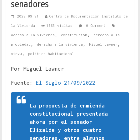
senadores
2022-09-21
Centro de Documentación Instituto de
la Vivienda
1763 visitas
0 Comment
,
,
acceso a la vivienda
constitución
derecho a la
,
,
,
propiedad
derecho a la vivienda
Miguel Lawner
,
minvu
política habitacional
Por Miguel Lawner
Fuente:
El Siglo 21/09/2022
La propuesta de enmienda
constitucional presentada
ahora por el senador
Elizalde y otros cuatro
senadores, entre algunos