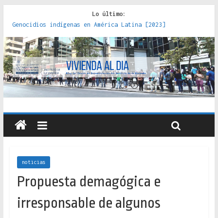
Lo último:
Genocidios indígenas en América Latina [2023]
Estudios sobre la espacialización de los Estados :
políticas, prácticas y representaciones [2022]
Donde el pedernal choca con el acero : hacia una teoría
crítica de las fronteras latinoamericanas [2020]
Criterios técnicos para una vivienda adecuada [2019]
Red de consultorios de la Caja del Seguro Obrero en
Santiago : un patrimonio emblemático [2014]
noticias
Propuesta demagógica e
irresponsable de algunos