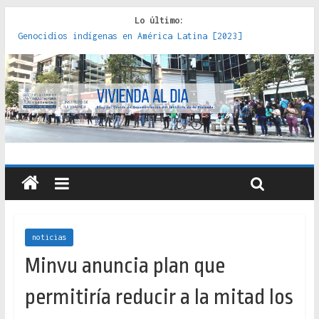
Lo último:
Genocidios indígenas en América Latina [2023]
Estudios sobre la espacialización de los Estados :
políticas, prácticas y representaciones [2022]
Donde el pedernal choca con el acero : hacia una teoría
crítica de las fronteras latinoamericanas [2020]
Criterios técnicos para una vivienda adecuada [2019]
Red de consultorios de la Caja del Seguro Obrero en
Santiago : un patrimonio emblemático [2014]
noticias
Minvu anuncia plan que
permitiría reducir a la mitad los