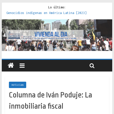
Lo último:
Genocidios indígenas en América Latina [2023]
Estudios sobre la espacialización de los Estados :
políticas, prácticas y representaciones [2022]
Donde el pedernal choca con el acero : hacia una teoría
crítica de las fronteras latinoamericanas [2020]
Criterios técnicos para una vivienda adecuada [2019]
Red de consultorios de la Caja del Seguro Obrero en
Santiago : un patrimonio emblemático [2014]
noticias
Columna de Iván Poduje: La
inmobiliaria fiscal