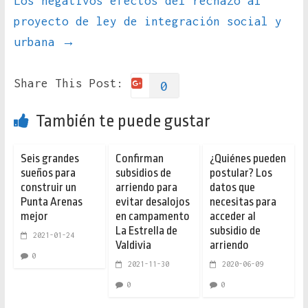
Los negativos efectos del rechazo al
proyecto de ley de integración social y
urbana
→
Share This Post:
0
También te puede gustar
Seis grandes
Confirman
¿Quiénes pueden
sueños para
subsidios de
postular? Los
construir un
arriendo para
datos que
Punta Arenas
evitar desalojos
necesitas para
mejor
en campamento
acceder al
La Estrella de
subsidio de
2021-01-24
Valdivia
arriendo
0
2021-11-30
2020-06-09
0
0