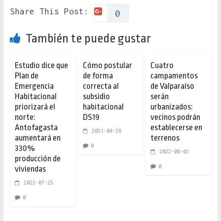
Share This Post:
0
También te puede gustar
Estudio dice que
Cómo postular
Cuatro
Plan de
de forma
campamentos
Emergencia
correcta al
de Valparaíso
Habitacional
subsidio
serán
priorizará el
habitacional
urbanizados:
norte:
DS19
vecinos podrán
Antofagasta
establecerse en
2021-04-28
aumentará en
terrenos
0
330%
2022-08-02
producción de
0
viviendas
2022-07-25
0