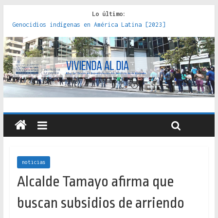
Lo último:
Genocidios indígenas en América Latina [2023]
Estudios sobre la espacialización de los Estados :
políticas, prácticas y representaciones [2022]
Donde el pedernal choca con el acero : hacia una teoría
crítica de las fronteras latinoamericanas [2020]
Criterios técnicos para una vivienda adecuada [2019]
Red de consultorios de la Caja del Seguro Obrero en
Santiago : un patrimonio emblemático [2014]
noticias
Alcalde Tamayo afirma que
buscan subsidios de arriendo