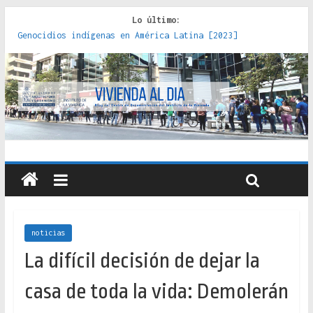
Lo último:
Genocidios indígenas en América Latina [2023]
Estudios sobre la espacialización de los Estados :
políticas, prácticas y representaciones [2022]
Donde el pedernal choca con el acero : hacia una teoría
crítica de las fronteras latinoamericanas [2020]
Criterios técnicos para una vivienda adecuada [2019]
Red de consultorios de la Caja del Seguro Obrero en
Santiago : un patrimonio emblemático [2014]
noticias
La difícil decisión de dejar la
casa de toda la vida: Demolerán