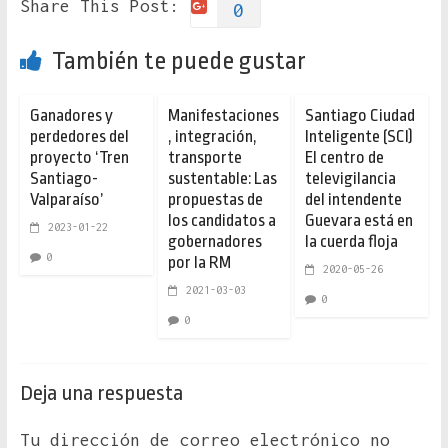
Share This Post:
0
También te puede gustar
Ganadores y
Manifestaciones
Santiago Ciudad
perdedores del
, integración,
Inteligente (SCI)
proyecto ‘Tren
transporte
El centro de
Santiago-
sustentable: Las
televigilancia
Valparaíso’
propuestas de
del intendente
los candidatos a
Guevara está en
2023-01-22
gobernadores
la cuerda floja
0
por la RM
2020-05-26
2021-03-03
0
0
Deja una respuesta
Tu dirección de correo electrónico no