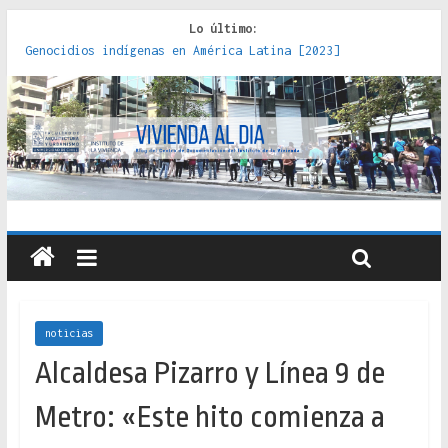
Lo último:
Genocidios indígenas en América Latina [2023]
Estudios sobre la espacialización de los Estados :
políticas, prácticas y representaciones [2022]
Donde el pedernal choca con el acero : hacia una teoría
crítica de las fronteras latinoamericanas [2020]
Criterios técnicos para una vivienda adecuada [2019]
Red de consultorios de la Caja del Seguro Obrero en
Santiago : un patrimonio emblemático [2014]
noticias
Alcaldesa Pizarro y Línea 9 de
Metro: «Este hito comienza a