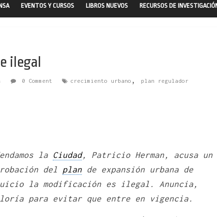
ENSA
EVENTOS Y CURSOS
LIBROS NUEVOS
RECURSOS DE INVESTIGACIÓ
e ilegal
,
s
0 Comment
crecimiento urbano
plan regulador
fendamos la
Ciudad
, Patricio Herman, acusa un
probación del
plan
de expansión urbana de
uicio la modificación es ilegal. Anuncia,
loría para evitar que entre en vigencia.