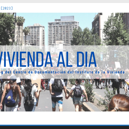
 [2023]
os Estados : políticas, prácticas y representaciones [2022]
 hacia una teoría crítica de las fronteras latinoamericanas [202
decuada [2019]
uro Obrero en Santiago : un patrimonio emblemático [2014]