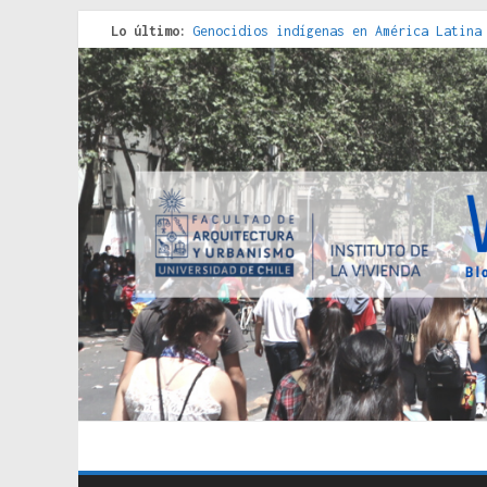
Lo último:
Genocidios indígenas en América Latina
Estudios sobre la espacialización de l
Donde el pedernal choca con el acero :
Criterios técnicos para una vivienda a
Red de consultorios de la Caja del Seg