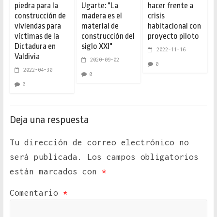
piedra para la
Ugarte: "La
hacer frente a
construcción de
madera es el
crisis
viviendas para
material de
habitacional con
víctimas de la
construcción del
proyecto piloto
Dictadura en
siglo XXI"
2022-11-16
Valdivia
2020-09-02
0
2022-04-30
0
0
Deja una respuesta
Tu dirección de correo electrónico no
será publicada.
Los campos obligatorios
están marcados con
*
Comentario
*