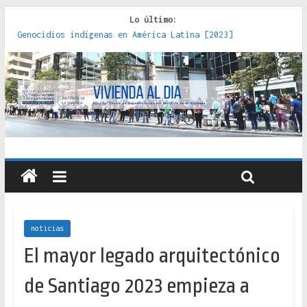
Lo último:
Genocidios indígenas en América Latina [2023]
Estudios sobre la espacialización de los Estados :
políticas, prácticas y representaciones [2022]
Donde el pedernal choca con el acero : hacia una teoría
crítica de las fronteras latinoamericanas [2020]
Criterios técnicos para una vivienda adecuada [2019]
Red de consultorios de la Caja del Seguro Obrero en
Santiago : un patrimonio emblemático [2014]
noticias
El mayor legado arquitectónico
de Santiago 2023 empieza a