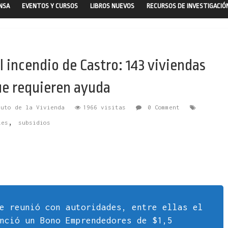
ENSA
EVENTOS Y CURSOS
LIBROS NUEVOS
RECURSOS DE INVESTIGACIÓ
l incendio de Castro: 143 viviendas
ue requieren ayuda
tuto de la Vivienda
1966 visitas
0 Comment
,
les
subsidios
e reunió con autoridades, entre ellas el
nció un Bono Emprendedores de $1,5