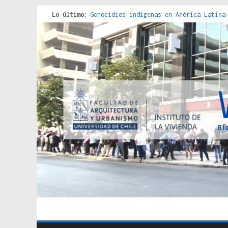
Lo último:
Genocidios indígenas en América Latina
Estudios sobre la espacialización de l
Donde el pedernal choca con el acero :
Criterios técnicos para una vivienda a
Red de consultorios de la Caja del Seg