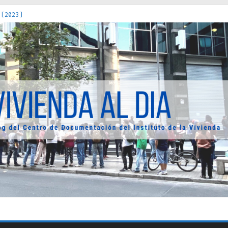
 [2023]
os Estados : políticas, prácticas y representaciones [2022]
 hacia una teoría crítica de las fronteras latinoamericanas [202
decuada [2019]
uro Obrero en Santiago : un patrimonio emblemático [2014]