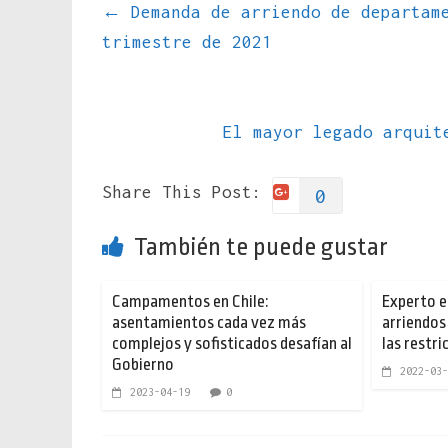
←
Demanda de arriendo de departame
trimestre de 2021
El mayor legado arquit
Share This Post:
0
También te puede gustar
Campamentos en Chile:
Experto e
asentamientos cada vez más
arriendos
complejos y sofisticados desafían al
las restri
Gobierno
2022-03-
2023-04-19
0