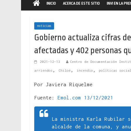
INICIO
ACERCA DE ESTE SITIO
INVI EN LA PR
noticias
Gobierno actualiza cifras de
afectadas y 402 personas q
2021-12-13
Centro de Documentación Insti
,
,
,
arriendos
Chiloé
incendio
políticas socia
Por Javiera Riquelme
Fuente:
Emol.com 13/12/2021
La ministra Karla Rubilar s
alcalde de la comuna, y anu