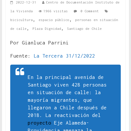
2022-12-31
Centro de Documentación Instituto de
la Vivienda
1966 visitas
0 Comment
,
,
bicicultura
espacio público
personas en situación
,
,
de calle
Plaza Dignidad
Santiago de Chile
Por Gianluca Parrini
Fuente:
La Tercera 31/12/2022
En la principal avenida de
Santiago viven 428 personas
en situación de calle: la
mayoría migrantes, que
llegaron a Chile después de
2018. La reactivación del
proyecto
Eje Alameda-
Providencia amenaza la