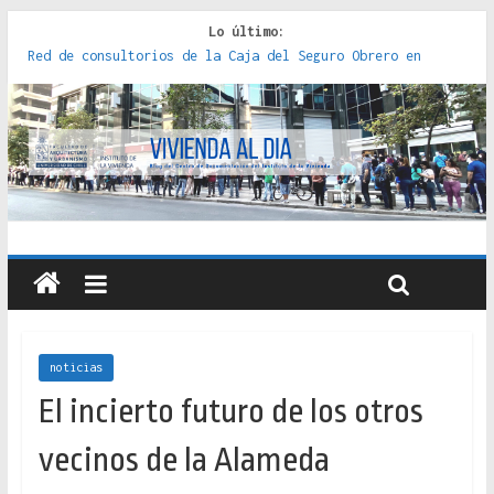
Lo último:
Red de consultorios de la Caja del Seguro Obrero en
Santiago : un patrimonio emblemático [2014]
Genocidios indígenas en América Latina [2023]
Estudios sobre la espacialización de los Estados :
políticas, prácticas y representaciones [2022]
Donde el pedernal choca con el acero : hacia una teoría
crítica de las fronteras latinoamericanas [2020]
Criterios técnicos para una vivienda adecuada [2019]
noticias
El incierto futuro de los otros
vecinos de la Alameda