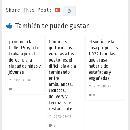
Share This Post:
0
También te puede gustar
¡Tomando la
Cómo les
El sueño de la
Calle!: Proyecto
quitaron las
casa propia: las
trabaja por el
veredas a los
1.022 familias
derecho a la
peatones: el
que acusan
ciudad de niñas y
difícil día a día
haber sido
jóvenes
caminando
estafadas y
entre
engañadas
2021-06-02
ambulantes,
2021-10-07
0
ciclistas,
0
delivery y
terrazas de
restaurantes
2023-03-18
0