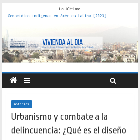
Lo último:
Genocidios indígenas en América Latina [2023]
Estudios sobre la espacialización de los Estados :
políticas, prácticas y representaciones [2022]
Donde el pedernal choca con el acero : hacia una teoría
crítica de las fronteras latinoamericanas [2020]
Criterios técnicos para una vivienda adecuada [2019]
Red de consultorios de la Caja del Seguro Obrero en
Santiago : un patrimonio emblemático [2014]
noticias
Urbanismo y combate a la
delincuencia: ¿Qué es el diseño