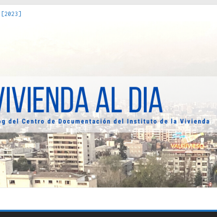
 [2023]
os Estados : políticas, prácticas y representaciones [2022]
 hacia una teoría crítica de las fronteras latinoamericanas [202
decuada [2019]
uro Obrero en Santiago : un patrimonio emblemático [2014]