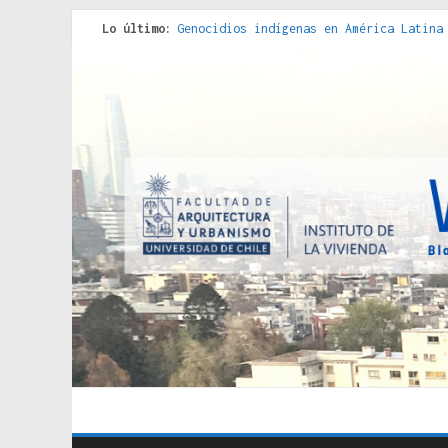
Lo último:
Genocidios indígenas en América Latina
Estudios sobre la espacialización de l
Donde el pedernal choca con el acero :
Criterios técnicos para una vivienda a
Red de consultorios de la Caja del Seg