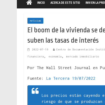
INICIO
ACERCA DE ESTE SITIO
INVI EN LA PR
noticias
El boom de la vivienda se 
suben las tasas de interés
2022-07-19
Centro de Documentación Insti
,
,
financiera
economía
mercado inmobiliario
Por The Wall Street Journal en Pu
Fuente:
La Tercera 19/07/2022
Los precios están cayendo e
riesgo de que se produzcan 