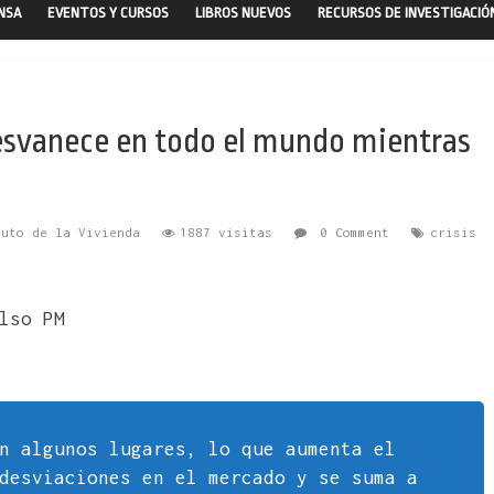
ENSA
EVENTOS Y CURSOS
LIBROS NUEVOS
RECURSOS DE INVESTIGACIÓ
desvanece en todo el mundo mientras
tuto de la Vivienda
1887 visitas
0 Comment
crisis
lso PM
n algunos lugares, lo que aumenta el
desviaciones en el mercado y se suma a