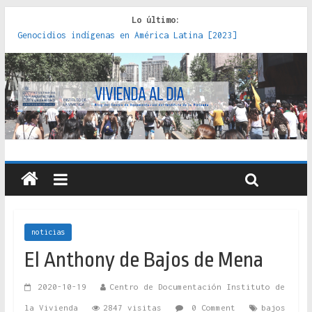
Lo último:
Genocidios indígenas en América Latina [2023]
Estudios sobre la espacialización de los Estados :
políticas, prácticas y representaciones [2022]
Donde el pedernal choca con el acero : hacia una teoría
crítica de las fronteras latinoamericanas [2020]
Criterios técnicos para una vivienda adecuada [2019]
Red de consultorios de la Caja del Seguro Obrero en
Santiago : un patrimonio emblemático [2014]
noticias
El Anthony de Bajos de Mena
2020-10-19
Centro de Documentación Instituto de
la Vivienda
2847 visitas
0 Comment
bajos