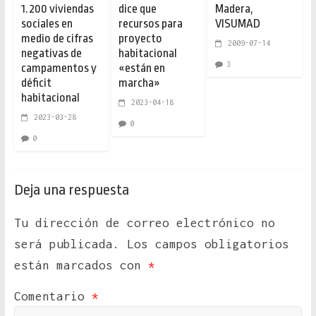
1.200 viviendas
dice que
Madera,
sociales en
recursos para
VISUMAD
medio de cifras
proyecto
2009-07-14
negativas de
habitacional
3
campamentos y
«están en
déficit
marcha»
habitacional
2023-04-18
2023-03-28
0
0
Deja una respuesta
Tu dirección de correo electrónico no
será publicada.
Los campos obligatorios
están marcados con
*
Comentario
*