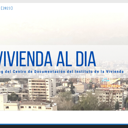
 [2023]
os Estados : políticas, prácticas y representaciones [2022]
 hacia una teoría crítica de las fronteras latinoamericanas [202
decuada [2019]
uro Obrero en Santiago : un patrimonio emblemático [2014]