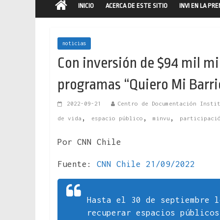
INICIO
ACERCA DE ESTE SITIO
INVI EN LA PR
noticias
Con inversión de $94 mil mi
programas “Quiero Mi Barri
2022-09-21
Centro de Documentación Insti
,
,
,
de vida
espacio público
minvu
participaci
Por CNN Chile
Fuente:
CNN Chile 21/09/2022
Hasta el 30 de septiembre l
recuperar espacios públicos