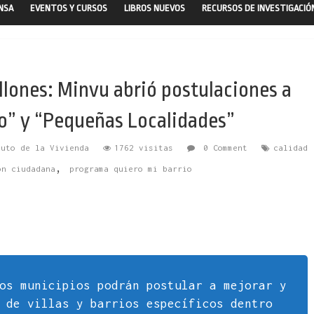
ENSA
EVENTOS Y CURSOS
LIBROS NUEVOS
RECURSOS DE INVESTIGACIÓ
llones: Minvu abrió postulaciones a
o” y “Pequeñas Localidades”
tuto de la Vivienda
1762 visitas
0 Comment
calidad
,
ón ciudadana
programa quiero mi barrio
os municipios podrán postular a mejorar y
 de villas y barrios específicos dentro