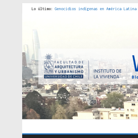
Lo último:
Genocidios indígenas en América Latina
Estudios sobre la espacialización de l
Donde el pedernal choca con el acero :
Criterios técnicos para una vivienda a
Red de consultorios de la Caja del Seg