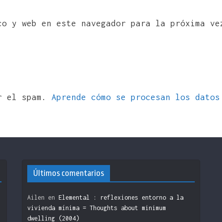
co y web en este navegador para la próxima ve
ir el spam.
Aprende cómo se procesan los datos
Últimos comentarios
Ailen
en
Elemental : reflexiones entorno a la
vivienda mínima = Thoughts about minimum
dwelling (2004)