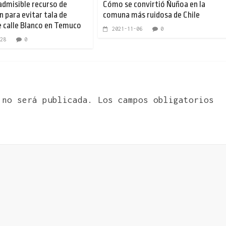
admisible recurso de
Cómo se convirtió Ñuñoa en la
n para evitar tala de
comuna más ruidosa de Chile
e calle Blanco en Temuco
2021-11-06
0
28
0
 no será publicada.
Los campos obligatorios