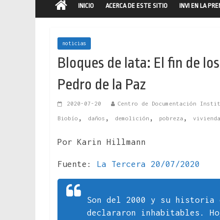
INICIO
ACERCA DE ESTE SITIO
INVI EN LA PR
noticias
Bloques de lata: El fin de l
Pedro de la Paz
2020-07-20
Centro de Documentación Insti
,
,
,
,
Biobío
daños
demolición
pobreza
viviend
Por Karin Hillmann
Fuente:
La Tercera 20/07/2020
Son del 2000 y su historia 
declararon inhabitables. Ho