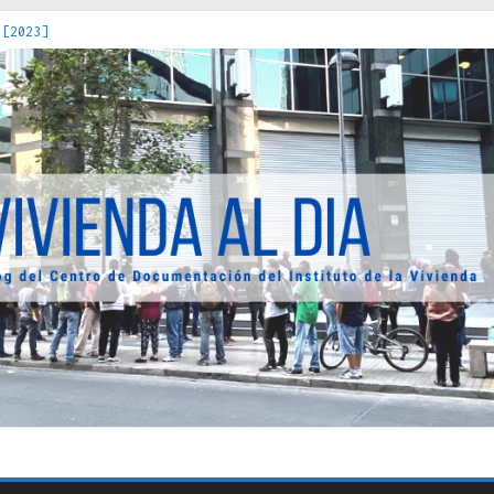
 [2023]
os Estados : políticas, prácticas y representaciones [2022]
 hacia una teoría crítica de las fronteras latinoamericanas [202
decuada [2019]
uro Obrero en Santiago : un patrimonio emblemático [2014]