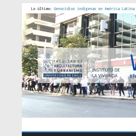
Lo último:
Genocidios indígenas en América Latina
Estudios sobre la espacialización de l
Donde el pedernal choca con el acero :
Criterios técnicos para una vivienda a
Red de consultorios de la Caja del Seg