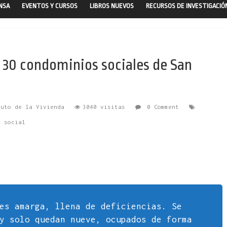
ENSA
EVENTOS Y CURSOS
LIBROS NUEVOS
RECURSOS DE INVESTIGACIÓ
os 30 condominios sociales de San
tuto de la Vivienda
3040 visitas
0 Comment
a social
es amarga, llena de deficiencias. Se
y solo quedan nueve, ocupados de forma