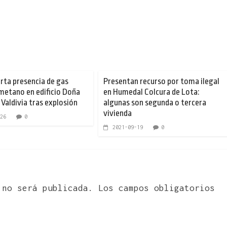
rta presencia de gas
Presentan recurso por toma ilegal
 metano en edificio Doña
en Humedal Colcura de Lota:
 Valdivia tras explosión
algunas son segunda o tercera
vivienda
26
0
2021-09-19
0
 no será publicada.
Los campos obligatorios