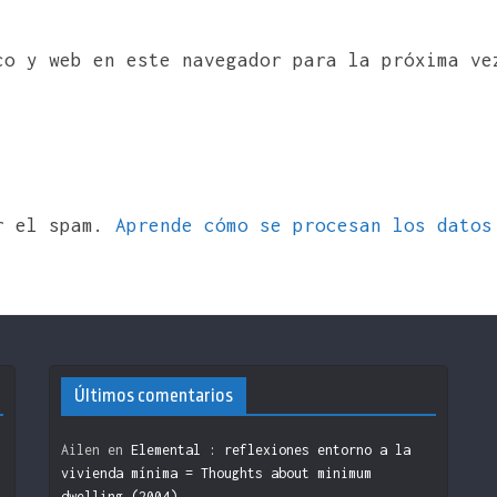
co y web en este navegador para la próxima ve
ir el spam.
Aprende cómo se procesan los datos
Últimos comentarios
Ailen
en
Elemental : reflexiones entorno a la
vivienda mínima = Thoughts about minimum
dwelling (2004)