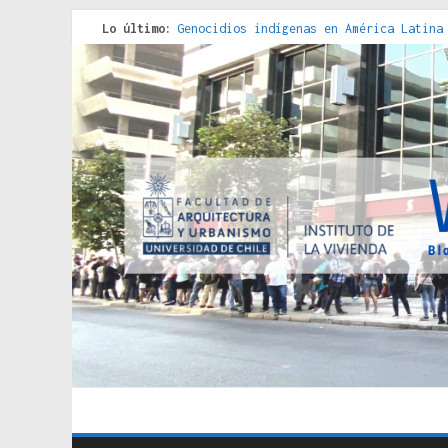
Lo último:
Genocidios indígenas en América Latina
Estudios sobre la espacialización de l
Donde el pedernal choca con el acero :
Criterios técnicos para una vivienda a
Red de consultorios de la Caja del Seg