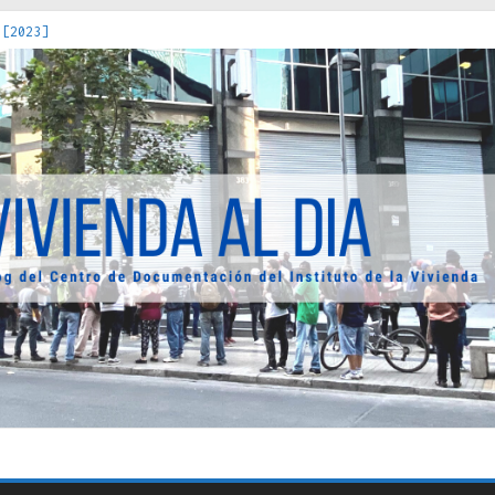
 [2023]
os Estados : políticas, prácticas y representaciones [2022]
 hacia una teoría crítica de las fronteras latinoamericanas [202
decuada [2019]
uro Obrero en Santiago : un patrimonio emblemático [2014]