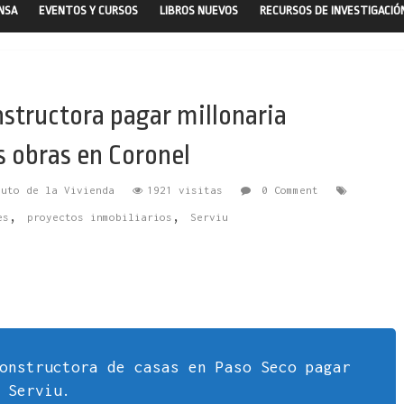
ENSA
EVENTOS Y CURSOS
LIBROS NUEVOS
RECURSOS DE INVESTIGACIÓ
structora pagar millonaria
s obras en Coronel
tuto de la Vivienda
1921 visitas
0 Comment
,
,
es
proyectos inmobiliarios
Serviu
onstructora de casas en Paso Seco pagar
 Serviu.