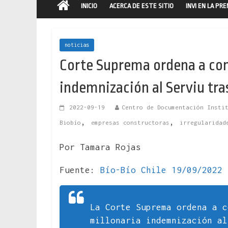
INICIO
ACERCA DE ESTE SITIO
INVI EN LA PR
noticias
Corte Suprema ordena a con
indemnización al Serviu tra
2022-09-19
Centro de Documentación Insti
,
,
Biobío
empresas constructoras
irregularidad
Por Tamara Rojas
Fuente:
Bío-Bío Chile 19/09/2022
La Corte Suprema ordena a c
millonaria indemnización al