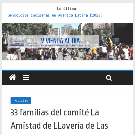
Lo último:
Genocidios indígenas en América Latina [2023]
Estudios sobre la espacialización de los Estados :
políticas, prácticas y representaciones [2022]
Donde el pedernal choca con el acero : hacia una teoría
crítica de las fronteras latinoamericanas [2020]
Criterios técnicos para una vivienda adecuada [2019]
Red de consultorios de la Caja del Seguro Obrero en
Santiago : un patrimonio emblemático [2014]
noticias
33 familias del comité La
Amistad de LLavería de Las