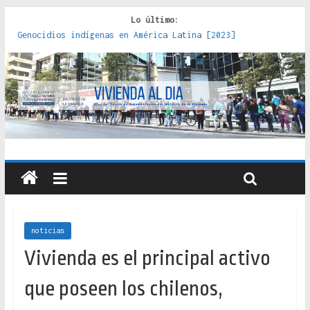
Lo último:
Genocidios indígenas en América Latina [2023]
Estudios sobre la espacialización de los Estados :
políticas, prácticas y representaciones [2022]
Donde el pedernal choca con el acero : hacia una teoría
crítica de las fronteras latinoamericanas [2020]
Criterios técnicos para una vivienda adecuada [2019]
Red de consultorios de la Caja del Seguro Obrero en
Santiago : un patrimonio emblemático [2014]
noticias
Vivienda es el principal activo
que poseen los chilenos,