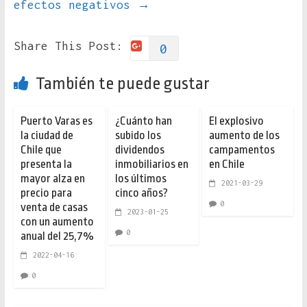
efectos negativos
→
Share This Post:
0
También te puede gustar
Puerto Varas es
¿Cuánto han
El explosivo
la ciudad de
subido los
aumento de los
Chile que
dividendos
campamentos
presenta la
inmobiliarios en
en Chile
mayor alza en
los últimos
2021-03-29
precio para
cinco años?
0
venta de casas
2023-01-25
con un aumento
0
anual del 25,7%
2022-04-16
0