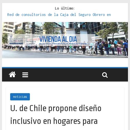
Lo último:
Red de consultorios de la Caja del Seguro Obrero en
Santiago : un patrimonio emblemático [2014]
Genocidios indígenas en América Latina [2023]
Estudios sobre la espacialización de los Estados :
políticas, prácticas y representaciones [2022]
Donde el pedernal choca con el acero : hacia una teoría
crítica de las fronteras latinoamericanas [2020]
Criterios técnicos para una vivienda adecuada [2019]
noticias
U. de Chile propone diseño
inclusivo en hogares para