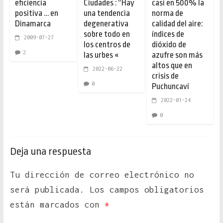
eficiencia
Ciudades : “Hay
casi en 500% la
positiva … en
una tendencia
norma de
Dinamarca
degenerativa
calidad del aire:
sobre todo en
índices de
2009-07-27
los centros de
dióxido de
2
las urbes «
azufre son más
altos que en
2022-06-22
crisis de
0
Puchuncaví
2022-01-24
0
Deja una respuesta
Tu dirección de correo electrónico no
será publicada.
Los campos obligatorios
están marcados con
*