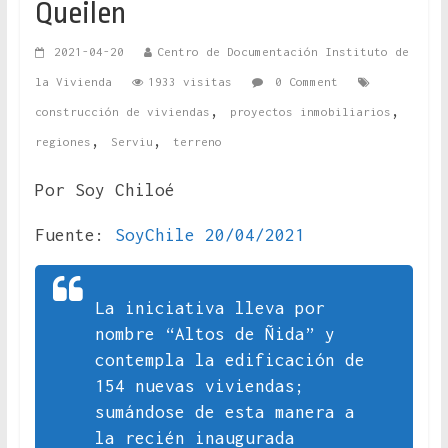
Queilen
2021-04-20
Centro de Documentación Instituto de
la Vivienda
1933 visitas
0 Comment
,
,
construcción de viviendas
proyectos inmobiliarios
,
,
regiones
Serviu
terreno
Por Soy Chiloé
Fuente:
SoyChile 20/04/2021
La iniciativa lleva por
nombre “Altos de Ñida” y
contempla la edificación de
154 nuevas viviendas;
sumándose de esta manera a
la recién inaugurada