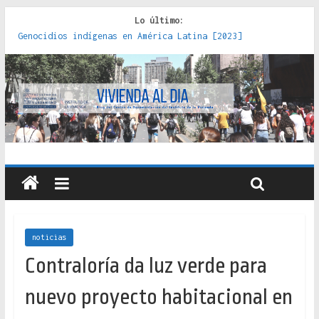
Lo último:
Genocidios indígenas en América Latina [2023]
Estudios sobre la espacialización de los Estados :
políticas, prácticas y representaciones [2022]
Donde el pedernal choca con el acero : hacia una teoría
crítica de las fronteras latinoamericanas [2020]
Criterios técnicos para una vivienda adecuada [2019]
Red de consultorios de la Caja del Seguro Obrero en
Santiago : un patrimonio emblemático [2014]
noticias
Contraloría da luz verde para
nuevo proyecto habitacional en