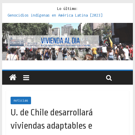
Lo último:
Genocidios indígenas en América Latina [2023]
Estudios sobre la espacialización de los Estados :
políticas, prácticas y representaciones [2022]
Donde el pedernal choca con el acero : hacia una teoría
crítica de las fronteras latinoamericanas [2020]
Criterios técnicos para una vivienda adecuada [2019]
Red de consultorios de la Caja del Seguro Obrero en
Santiago : un patrimonio emblemático [2014]
noticias
U. de Chile desarrollará
viviendas adaptables e