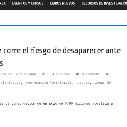
ENSA
EVENTOS Y CURSOS
LIBROS NUEVOS
RECURSOS DE INVESTIGACIÓ
 corre el riesgo de desaparecer ante
s
tuto de la Vivienda
2114 visitas
0 Comment
,
,
,
gularidades
segregación territorial
sequía
zonas de
22 La construcción de un pozo de $700 millones moviliza a