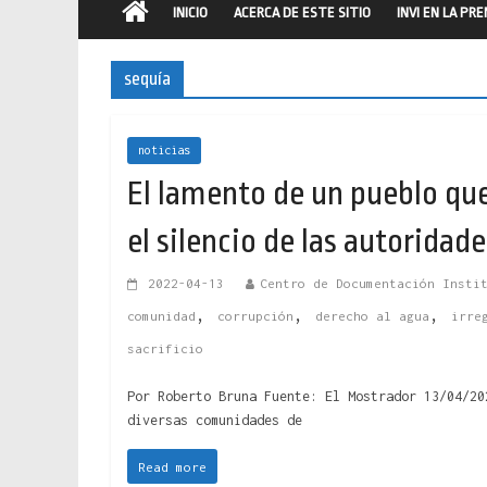
INICIO
ACERCA DE ESTE SITIO
INVI EN LA PR
sequía
noticias
El lamento de un pueblo que
el silencio de las autoridade
2022-04-13
Centro de Documentación Insti
,
,
,
comunidad
corrupción
derecho al agua
irre
sacrificio
Por Roberto Bruna Fuente: El Mostrador 13/04/20
diversas comunidades de
Read more