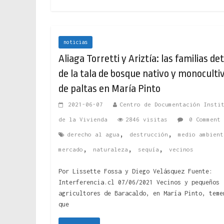
noticias
Aliaga Torretti y Ariztía: las familias de
de la tala de bosque nativo y monoculti
de paltas en María Pinto
2021-06-07
Centro de Documentación Insti
de la Vivienda
2846 visitas
0 Comment
,
,
derecho al agua
destrucción
medio ambient
,
,
,
mercado
naturaleza
sequía
vecinos
Por Lissette Fossa y Diego Velásquez Fuente:
Interferencia.cl 07/06/2021 Vecinos y pequeños
agricultores de Baracaldo, en María Pinto, teme
que