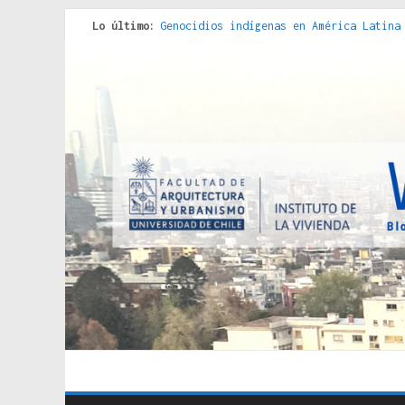
Lo último:
Genocidios indígenas en América Latina
Estudios sobre la espacialización de l
Donde el pedernal choca con el acero :
Criterios técnicos para una vivienda a
Red de consultorios de la Caja del Seg