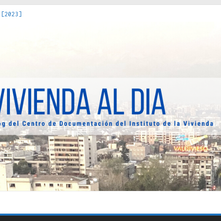
 [2023]
os Estados : políticas, prácticas y representaciones [2022]
 hacia una teoría crítica de las fronteras latinoamericanas [202
decuada [2019]
uro Obrero en Santiago : un patrimonio emblemático [2014]