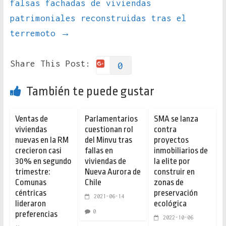
falsas fachadas de viviendas
patrimoniales reconstruidas tras el
terremoto
→
Share This Post:
0
También te puede gustar
Ventas de
Parlamentarios
SMA se lanza
viviendas
cuestionan rol
contra
nuevas en la RM
del Minvu tras
proyectos
crecieron casi
fallas en
inmobiliarios de
30% en segundo
viviendas de
la elite por
trimestre:
Nueva Aurora de
construir en
Comunas
Chile
zonas de
céntricas
preservación
2021-06-14
lideraron
ecológica
0
preferencias
2022-10-06