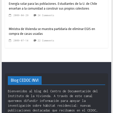
Energía solar para las poblaciones. Estudiantes de la U. de Chile
enseñan a la comunidad a construir sus propios colectores
2009-04-29
24 Comments
Ministra de Vivienda se muestra partidaria de eliminar EGIS en
compra de casas usadas
2009-07-14
22 Comments
Blog CEDOC INVI
Bienvenidos al blog del Centro de Documentación del
Instituto de la Vivienda. A través de este canal
queremos difundir información para apoyar la
investigación sobre hábitat residencial: nuevas
publicaciones destacadas que recibamos en el CEDOC,