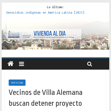
Lo último:
Genocidios indígenas en América Latina [2023]
Estudios sobre la espacialización de los Estados :
políticas, prácticas y representaciones [2022]
Donde el pedernal choca con el acero : hacia una teoría
crítica de las fronteras latinoamericanas [2020]
Criterios técnicos para una vivienda adecuada [2019]
Red de consultorios de la Caja del Seguro Obrero en
Santiago : un patrimonio emblemático [2014]
noticias
Vecinos de Villa Alemana
buscan detener proyecto