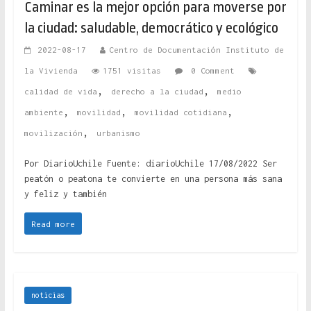
Caminar es la mejor opción para moverse por
la ciudad: saludable, democrático y ecológico
2022-08-17
Centro de Documentación Instituto de
la Vivienda
1751 visitas
0 Comment
,
,
calidad de vida
derecho a la ciudad
medio
,
,
,
ambiente
movilidad
movilidad cotidiana
,
movilización
urbanismo
Por DiarioUchile Fuente: diarioUchile 17/08/2022 Ser
peatón o peatona te convierte en una persona más sana
y feliz y también
Read more
noticias