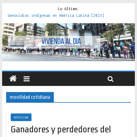
Lo último:
Genocidios indígenas en América Latina [2023]
Estudios sobre la espacialización de los Estados :
políticas, prácticas y representaciones [2022]
Donde el pedernal choca con el acero : hacia una teoría
crítica de las fronteras latinoamericanas [2020]
Criterios técnicos para una vivienda adecuada [2019]
Red de consultorios de la Caja del Seguro Obrero en
Santiago : un patrimonio emblemático [2014]
movilidad cotidiana
noticias
Ganadores y perdedores del