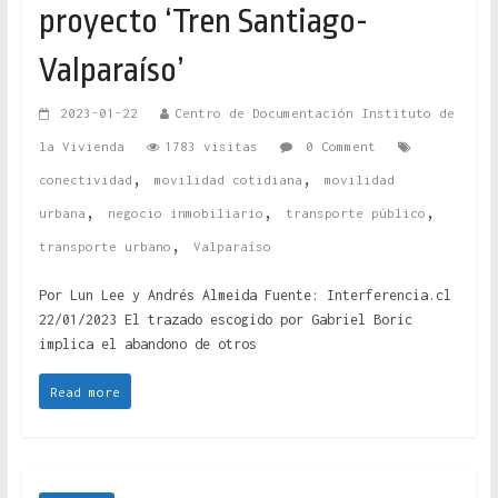
proyecto ‘Tren Santiago-
Valparaíso’
2023-01-22
Centro de Documentación Instituto de
la Vivienda
1783 visitas
0 Comment
,
,
conectividad
movilidad cotidiana
movilidad
,
,
,
urbana
negocio inmobiliario
transporte público
,
transporte urbano
Valparaíso
Por Lun Lee y Andrés Almeida Fuente: Interferencia.cl
22/01/2023 El trazado escogido por Gabriel Boric
implica el abandono de otros
Read more