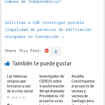
comuna de Independencia?
Solicitan a CGR investigar posible
ilegalidad de permisos de edificación
otorgados en Concepción
→
Share This Post:
0
También te puede gustar
Las falencias
Investigador de
Alcaldía
urbanas que
CEDEUS sobre
Constituyente:
brotaron a raíz
transformación
el proyecto de
de la crisis social
del eje Alameda-
vecinas y
Providencia: «El
vecinos de
2019-12-01
proyecto va en
Santiago para
0