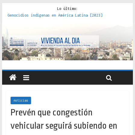
Lo último:
Genocidios indígenas en América Latina [2023]
Estudios sobre la espacialización de los Estados :
políticas, prácticas y representaciones [2022]
Donde el pedernal choca con el acero : hacia una teoría
crítica de las fronteras latinoamericanas [2020]
Criterios técnicos para una vivienda adecuada [2019]
Red de consultorios de la Caja del Seguro Obrero en
Santiago : un patrimonio emblemático [2014]
noticias
Prevén que congestión
vehicular seguirá subiendo en